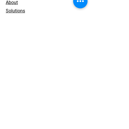
About
Solutions
Products
CONTACT
02-555-1231
support@aceworks.ai
서울특별시 강남구 언주로81길 13
News
Contact
개인정보 처리방침
© 2026. ACEWORKS. all rights reserved.