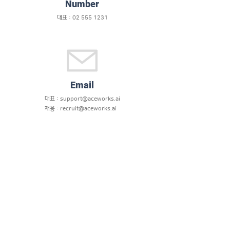
Number
대표 :
02 555 1231
Email
대표 :
support@aceworks.ai
채용 :
recruit@aceworks.ai