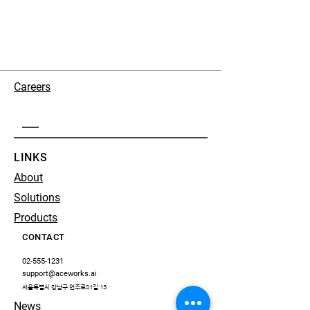
Careers
LINKS
About
Solutions
Products
CONTACT
02-555-1231
support@aceworks.ai
서울특별시 강남구 언주로81길 13
News