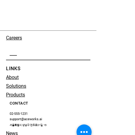
Careers
LINKS
About
Solutions
Products
CONTACT
02-555-1231
support@aceworks.ai
서울특별시 강남구 언주로81길 13
News