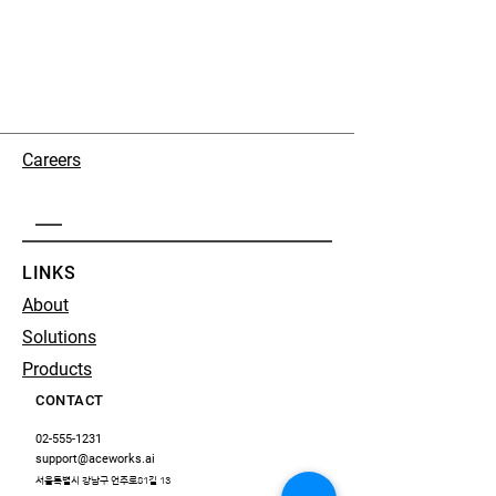
Careers
LINKS
About
Solutions
Products
CONTACT
02-555-1231
support@aceworks.ai
서울특별시 강남구 언주로81길 13