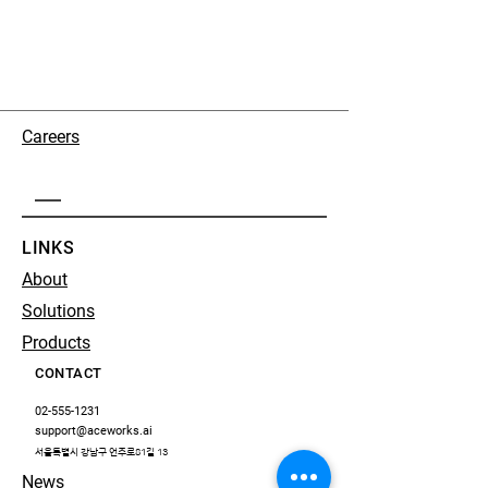
Careers
LINKS
About
Solutions
Products
CONTACT
02-555-1231
support@aceworks.ai
서울특별시 강남구 언주로81길 13
News