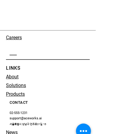
Careers
LINKS
About
Solutions
Products
CONTACT
02-555-1231
support@aceworks.ai
서울특별시 강남구 언주로81길 13
News