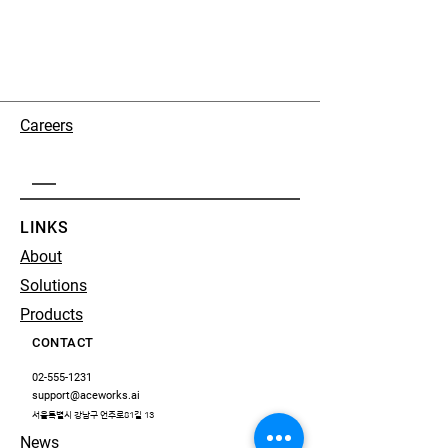
Careers
LINKS
About
Solutions
Products
CONTACT
02-555-1231
support@aceworks.ai
서울특별시 강남구 언주로81길 13
News