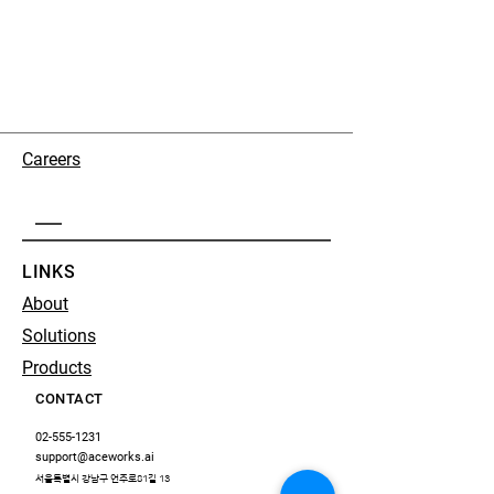
Careers
LINKS
About
Solutions
Products
CONTACT
02-555-1231
support@aceworks.ai
서울특별시 강남구 언주로81길 13