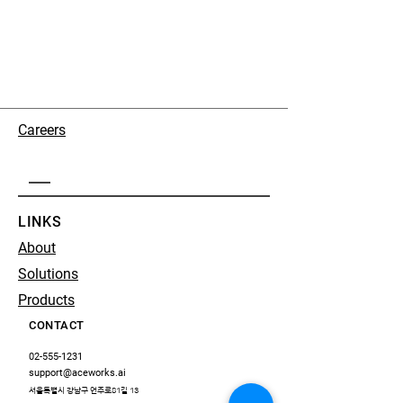
Careers
LINKS
About
Solutions
Products
CONTACT
02-555-1231
support@aceworks.ai
서울특별시 강남구 언주로81길 13