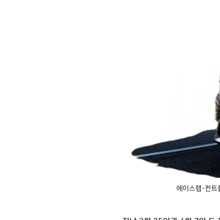
에이스랩-컨트롤웍