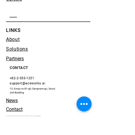
LINKS
About
Solutions
Partners
CONTACT
+82-2-555-1231
support@aceworks.ai
13, Eonju-ro 81-gil, Gangnam-gu, Seoul
​Jinil Building
News
Contact
개인정보 처리방침