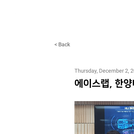
About
< Back
Thursday, December 2, 
에이스랩, 한양